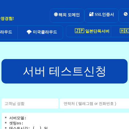
🔐
🚫
🌐
SSL인증서
해외 도메인
운영경험!
🇯🇵
🇭🇰
일본단독서버
🌩
라우드
미국클라우드
서버 테스트신청