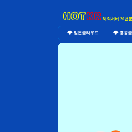
해외서버 20년
🌩️
🌩
일본클라우드
홍콩클